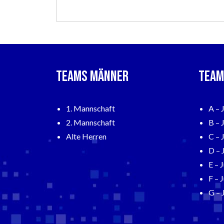
Teams Männer
Team
1. Mannschaft
A – 
2. Mannschaft
B – 
Alte Herren
C – 
D – 
E – 
F – 
G – 